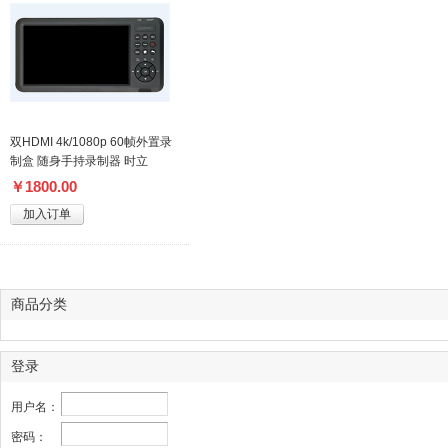
双HDMI 4k/1080p 60帧外置录
制盒 随身手持录制器 时立
HD70
￥
1800.00
加入订单
商品分类
登录
用户名：
密码：