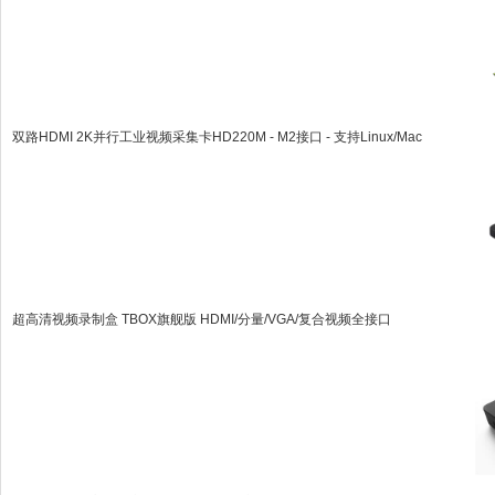
双路HDMI 2K并行工业视频采集卡HD220M - M2接口 - 支持Linux/Mac
超高清视频录制盒 TBOX旗舰版 HDMI/分量/VGA/复合视频全接口