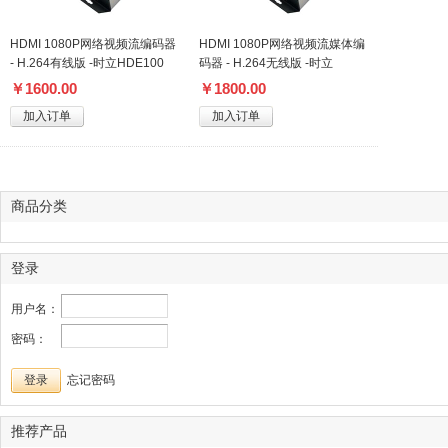
HDMI 1080P网络视频流编码器
HDMI 1080P网络视频流媒体编
- H.264有线版 -时立HDE100
码器 - H.264无线版 -时立
HDE100w
￥
1600.00
￥
1800.00
加入订单
加入订单
商品分类
登录
用户名：
密码：
登录
忘记密码
推荐产品