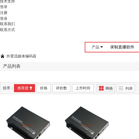
技术支持
登录
注册
登录
联系我们
联系方式
产品
外置流媒体编码器
产品列表
排序：
推荐度
价格
评价数
上市时间
网格
列表