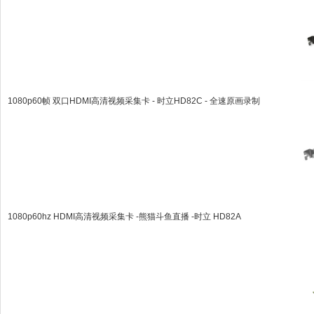
1080p60帧 双口HDMI高清视频采集卡 - 时立HD82C - 全速原画录制
1080p60hz HDMI高清视频采集卡 -熊猫斗鱼直播 -时立 HD82A