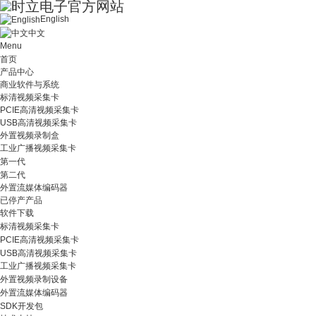
English
中文
Menu
首页
产品中心
商业软件与系统
标清视频采集卡
PCIE高清视频采集卡
USB高清视频采集卡
外置视频录制盒
工业广播视频采集卡
第一代
第二代
外置流媒体编码器
已停产产品
软件下载
标清视频采集卡
PCIE高清视频采集卡
USB高清视频采集卡
工业广播视频采集卡
外置视频录制设备
外置流媒体编码器
SDK开发包