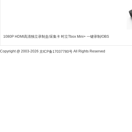
1080P HDMI高清独立录制盒/采集卡 时立Tbox Mini+ 一键录制/OBS
Copyright @ 2003-2026
All Rights Reserved
京ICP备17037780号