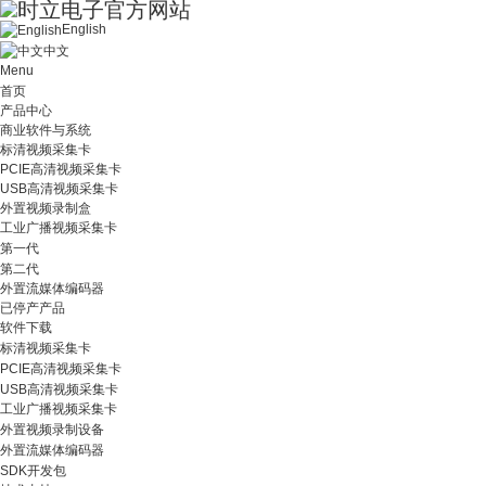
English
中文
Menu
首页
产品中心
商业软件与系统
标清视频采集卡
PCIE高清视频采集卡
USB高清视频采集卡
外置视频录制盒
工业广播视频采集卡
第一代
第二代
外置流媒体编码器
已停产产品
软件下载
标清视频采集卡
PCIE高清视频采集卡
USB高清视频采集卡
工业广播视频采集卡
外置视频录制设备
外置流媒体编码器
SDK开发包