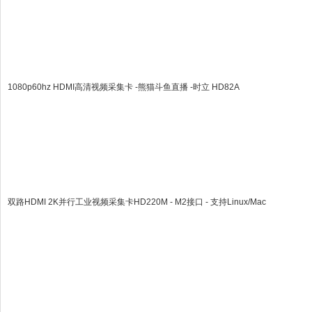
1080p60hz HDMI高清视频采集卡 -熊猫斗鱼直播 -时立 HD82A
双路HDMI 2K并行工业视频采集卡HD220M - M2接口 - 支持Linux/Mac