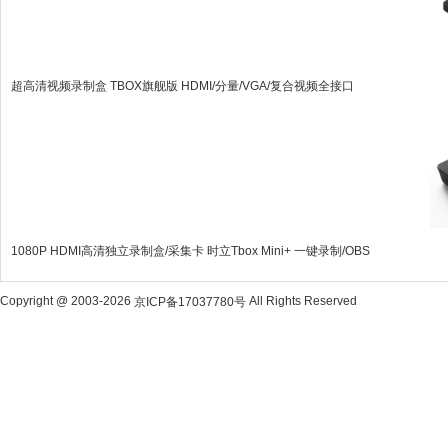
超高清视频录制盒 TBOX旗舰版 HDMI/分量/VGA/复合视频全接口
1080P HDMI高清独立录制盒/采集卡 时立Tbox Mini+ 一键录制/OBS
Copyright @ 2003-2026
All Rights Reserved
京ICP备17037780号