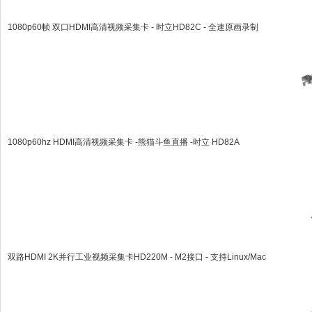
1080p60帧 双口HDMI高清视频采集卡 - 时立HD82C - 全速原画录制
1080p60hz HDMI高清视频采集卡 -熊猫斗鱼直播 -时立 HD82A
双路HDMI 2K并行工业视频采集卡HD220M - M2接口 - 支持Linux/Mac