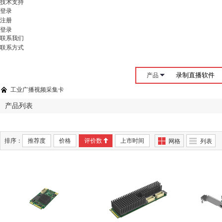
技术支持
登录
注册
登录
联系我们
联系方式
产品
工业广播视频采集卡
产品列表
排序：
推荐度
价格
评价数
上市时间
网格
列表