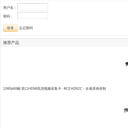
用户名：
密码：
登录
忘记密码
推荐产品
1080p60帧 双口HDMI高清视频采集卡 - 时立HD82C - 全速原画录制