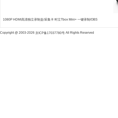
1080P HDMI高清独立录制盒/采集卡 时立Tbox Mini+ 一键录制/OBS
Copyright @ 2003-2026
All Rights Reserved
京ICP备17037780号