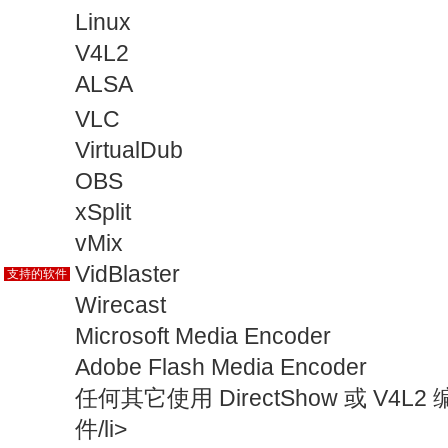
Linux
V4L2
ALSA
VLC
VirtualDub
OBS
xSplit
vMix
VidBlaster
支持的软件
Wirecast
Microsoft Media Encoder
Adobe Flash Media Encoder
任何其它使用 DirectShow 或 V
件/li>