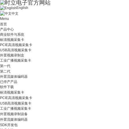
English
中文
Menu
首页
产品中心
商业软件与系统
标清视频采集卡
PCIE高清视频采集卡
USB高清视频采集卡
外置视频录制盒
工业广播视频采集卡
第一代
第二代
外置流媒体编码器
已停产产品
软件下载
标清视频采集卡
PCIE高清视频采集卡
USB高清视频采集卡
工业广播视频采集卡
外置视频录制设备
外置流媒体编码器
SDK开发包