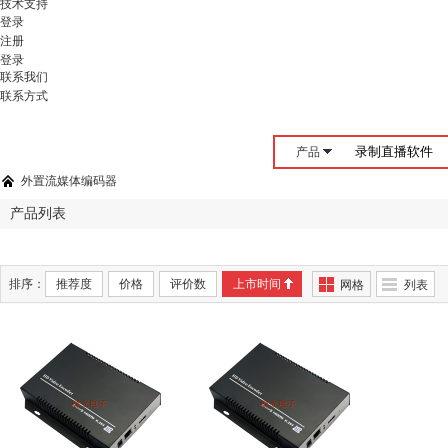
技术支持
登录
注册
登录
联系我们
联系方式
产品
外置流媒体编码器
产品列表
排序：
推荐度
价格
评价数
上市时间
网格
列表