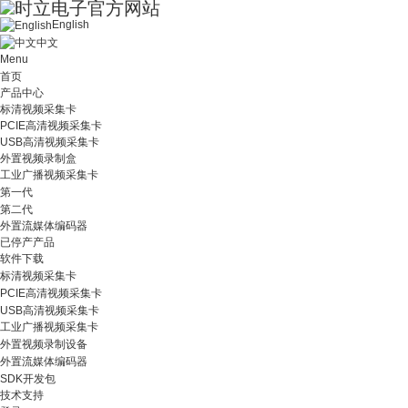
English
中文
Menu
首页
产品中心
标清视频采集卡
PCIE高清视频采集卡
USB高清视频采集卡
外置视频录制盒
工业广播视频采集卡
第一代
第二代
外置流媒体编码器
已停产产品
软件下载
标清视频采集卡
PCIE高清视频采集卡
USB高清视频采集卡
工业广播视频采集卡
外置视频录制设备
外置流媒体编码器
SDK开发包
技术支持