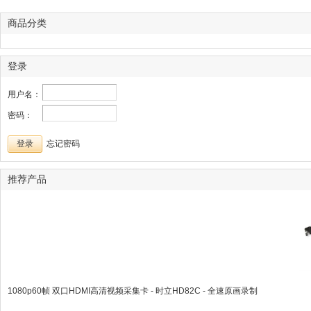
商品分类
登录
用户名：
密码：
登录
忘记密码
推荐产品
1080p60帧 双口HDMI高清视频采集卡 - 时立HD82C - 全速原画录制