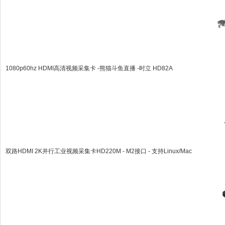
1080p60hz HDMI高清视频采集卡 -熊猫斗鱼直播 -时立 HD82A
双路HDMI 2K并行工业视频采集卡HD220M - M2接口 - 支持Linux/Mac