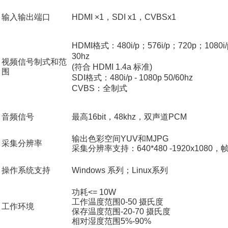
输入输出端口
HDMI ×1，SDI x1，CVBSx1
HDMI格式：480i/p；576i/p；720p；1080i/p
30hz
视频信号制式和范
(符合 HDMI 1.4a 标准)
围
SDI格式：480i/p - 1080p 50/60hz
CVBS：全制式
音频信号
最高16bit，48khz，双声道PCM
输出色彩空间YUV和MJPG
采集分辨率
采集分辨率支持：640*480 -1920x1080，帧率
操作系统支持
Windows 系列；Linux系列
功耗<= 10W
工作温度范围0-50 摄氏度
工作环境
保存温度范围-20-70 摄氏度
相对湿度范围5%-90%