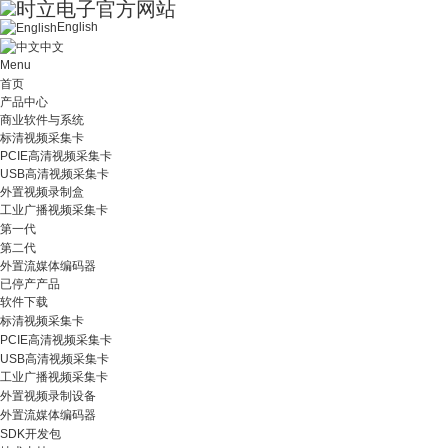
English
中文
Menu
首页
产品中心
商业软件与系统
标清视频采集卡
PCIE高清视频采集卡
USB高清视频采集卡
外置视频录制盒
工业广播视频采集卡
第一代
第二代
外置流媒体编码器
已停产产品
软件下载
标清视频采集卡
PCIE高清视频采集卡
USB高清视频采集卡
工业广播视频采集卡
外置视频录制设备
外置流媒体编码器
SDK开发包